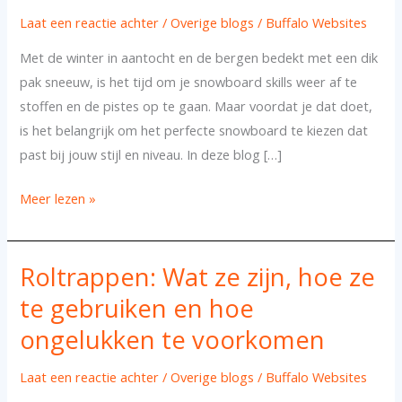
van
Laat een reactie achter
/
Overige blogs
/
Buffalo Websites
het
beste
Met de winter in aantocht en de bergen bedekt met een dik
snowboard
pak sneeuw, is het tijd om je snowboard skills weer af te
voor
stoffen en de pistes op te gaan. Maar voordat je dat doet,
jouw
is het belangrijk om het perfecte snowboard te kiezen dat
winteravontuur
past bij jouw stijl en niveau. In deze blog […]
Meer lezen »
Roltrappen: Wat ze zijn, hoe ze
Roltrappen:
Wat
te gebruiken en hoe
ze
ongelukken te voorkomen
zijn,
hoe
Laat een reactie achter
/
Overige blogs
/
Buffalo Websites
ze