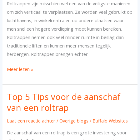
Roltrappen zijn misschien wel een van de veiligste manieren
te
om zich verticaal te verplaatsen. Ze worden veel gebruikt op
gebruiken
luchthavens, in winkelcentra en op andere plaatsen waar
en
men snel een hogere verdieping moet kunnen bereiken.
hoe
Roltrappen nemen ook veel minder ruimte in beslag dan
ongelukken
traditionele liften en kunnen meer mensen tegelijk
te
herbergen. Roltrappen brengen echter
voorkomen
Meer lezen »
Top 5 Tips voor de aanschaf
Top
5
van een roltrap
Tips
voor
Laat een reactie achter
/
Overige blogs
/
Buffalo Websites
de
De aanschaf van een roltrap is een grote investering voor
aanschaf