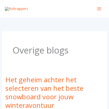
Ga
naar
de
inhoud
Overige blogs
Het geheim achter het
Het
geheim
selecteren van het beste
achter
snowboard voor jouw
het
winteravontuur
selecteren