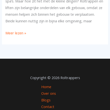
spa’s. Maar hoe zit het met de kleine dingen? Roltrappen en
voor
liften zijn belangrijke onderdelen van elk gebouw, omdat ze
uw
mensen helpen zich binnen het gebouw te verplaatsen.
gebouw?
Beide kunnen nuttig zijn in bijna elke omgeving, maar
Meer lezen »
Copyright © 2026 Roltrappers
Home
Over ons
Blogs
Contact