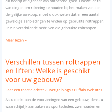
elk bedrijf of eigenaar van onroerend goed. Hoewel er tal
van
van dingen om rekening te houden bij het maken van een
een
dergelijke aankoop, moet u ook weten dat er een aantal
roltrap
geweldige aanbiedingen te vinden op gebruikte roltrappen.
Er zijn verschillende bedrijven die gebruikte roltrappen
Meer lezen »
Verschillen tussen roltrappen
Verschillen
tussen
en liften: Welke is geschikt
roltrappen
voor uw gebouw?
en
liften:
Laat een reactie achter
/
Overige blogs
/
Buffalo Websites
Welke
Als u denkt aan de voorzieningen van een gebouw, denkt u
is
waarschijnlijk aan zaken als sportscholen, zwembaden en
geschikt